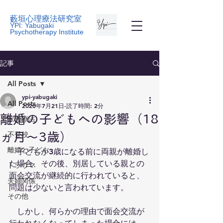
藪垣心理療法研究室
YPI: Yabugaki
Psychotherapy Institute
記事
All Posts
ypi-yabugaki
All Posts
2020年7月21日
読了時間: 2分
離婚の子どもへの影響（18
家族療法
不登校
ヵ月～3歳）
離婚と子ども
　子どもが3歳になる前に両親が離婚し
た場合、その後、別居している親との
トラウマ
面会交流が継続的に行われていると、
夫婦関係
問題は少ないと言われています。
その他
　しかし、何らかの理由で面会交流が