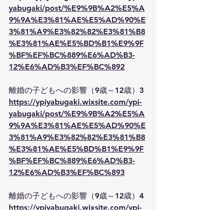
yabugaki/post/%E9%9B%A2%E5%A
9%9A%E3%81%AE%E5%AD%90%E
3%81%A9%E3%82%82%E3%81%B8
%E3%81%AE%E5%BD%B1%E9%9F
%BF%EF%BC%889%E6%AD%B3-
12%E6%AD%B3%EF%BC%892
離婚の子どもへの影響（9歳～12歳）3
https://ypiyabugaki.wixsite.com/ypi-
yabugaki/post/%E9%9B%A2%E5%A
9%9A%E3%81%AE%E5%AD%90%E
3%81%A9%E3%82%82%E3%81%B8
%E3%81%AE%E5%BD%B1%E9%9F
%BF%EF%BC%889%E6%AD%B3-
12%E6%AD%B3%EF%BC%893
離婚の子どもへの影響（9歳～12歳）4
https://ypiyabugaki.wixsite.com/ypi-