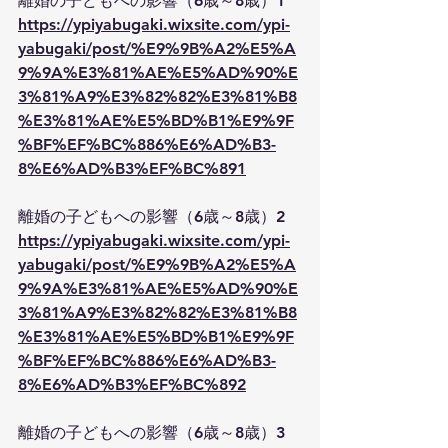
離婚の子どもへの影響（6歳～8歳）1
https://ypiyabugaki.wixsite.com/ypi-
yabugaki/post/%E9%9B%A2%E5%A
9%9A%E3%81%AE%E5%AD%90%E
3%81%A9%E3%82%82%E3%81%B8
%E3%81%AE%E5%BD%B1%E9%9F
%BF%EF%BC%886%E6%AD%B3-
8%E6%AD%B3%EF%BC%891
離婚の子どもへの影響（6歳～8歳）2
https://ypiyabugaki.wixsite.com/ypi-
yabugaki/post/%E9%9B%A2%E5%A
9%9A%E3%81%AE%E5%AD%90%E
3%81%A9%E3%82%82%E3%81%B8
%E3%81%AE%E5%BD%B1%E9%9F
%BF%EF%BC%886%E6%AD%B3-
8%E6%AD%B3%EF%BC%892
離婚の子どもへの影響（6歳～8歳）3