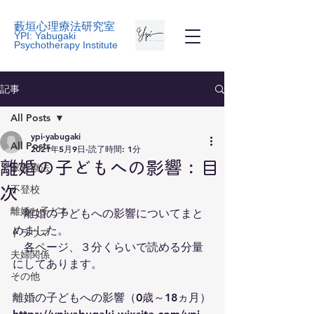
藪垣心理療法研究室
YPI: Yabugaki
Psychotherapy Institute
記事
All Posts
ypi-yabugaki
All Posts
2021年5月9日
読了時間: 1分
離婚の子どもへの影響：目
家族療法
不登校
次
離婚と子ども
　離婚の子どもへの影響についてまと
めました。
トラウマ
　各ページ、３分くらいで読める分量
夫婦関係
にしてあります。
その他
離婚の子どもへの影響（0歳～18ヵ月）