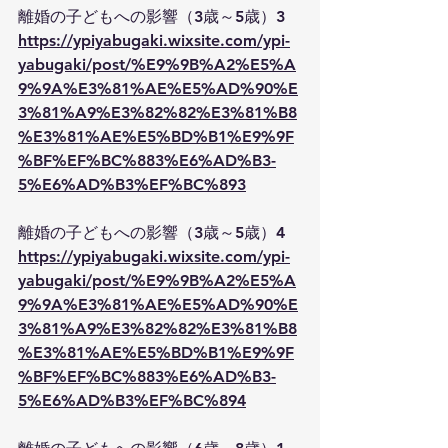
離婚の子どもへの影響（3歳～5歳）3
https://ypiyabugaki.wixsite.com/ypi-
yabugaki/post/%E9%9B%A2%E5%A
9%9A%E3%81%AE%E5%AD%90%E
3%81%A9%E3%82%82%E3%81%B8
%E3%81%AE%E5%BD%B1%E9%9F
%BF%EF%BC%883%E6%AD%B3-
5%E6%AD%B3%EF%BC%893
離婚の子どもへの影響（3歳～5歳）4
https://ypiyabugaki.wixsite.com/ypi-
yabugaki/post/%E9%9B%A2%E5%A
9%9A%E3%81%AE%E5%AD%90%E
3%81%A9%E3%82%82%E3%81%B8
%E3%81%AE%E5%BD%B1%E9%9F
%BF%EF%BC%883%E6%AD%B3-
5%E6%AD%B3%EF%BC%894