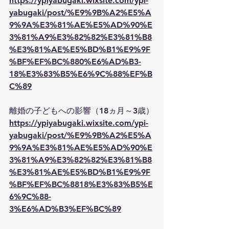
https://ypiyabugaki.wixsite.com/ypi-
yabugaki/post/%E9%9B%A2%E5%A
9%9A%E3%81%AE%E5%AD%90%E
3%81%A9%E3%82%82%E3%81%B8
%E3%81%AE%E5%BD%B1%E9%9F
%BF%EF%BC%880%E6%AD%B3-
18%E3%83%B5%E6%9C%88%EF%B
C%89
離婚の子どもへの影響（18ヵ月～3歳）
https://ypiyabugaki.wixsite.com/ypi-
yabugaki/post/%E9%9B%A2%E5%A
9%9A%E3%81%AE%E5%AD%90%E
3%81%A9%E3%82%82%E3%81%B8
%E3%81%AE%E5%BD%B1%E9%9F
%BF%EF%BC%8818%E3%83%B5%E
6%9C%88-
3%E6%AD%B3%EF%BC%89