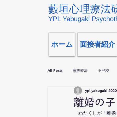
藪垣心理療法
YPI: Yabugaki Psychoth
ホーム
面接者紹介
All Posts
家族療法
不登校
ypi-yabugaki
202
離婚の子
　わたくしが「離婚