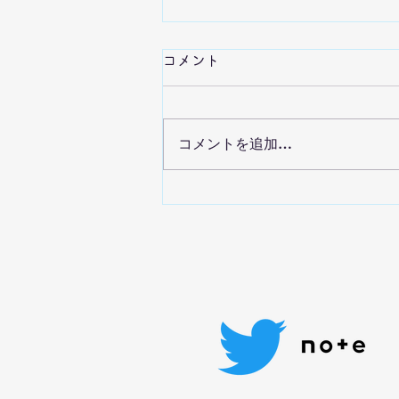
離婚の子どもへの影響：目次
コメント
離婚の子どもへの影響についてま
とめました。 各ページ、３分く
らいで読める分量にしてありま
コメントを追加…
す。 離婚の子どもへの影響（0歳
～18ヵ月）
https://ypiyabugaki.wixsite.com
/ypi-
yabugaki/post/%E9%9B%A2%
E5%A9%9A%E...