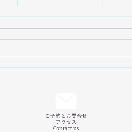
ステップファミリーの難しさ
色々
かた
初婚家族のような家族を目指すこ
とで、次のようなストレス状況が
ステ
ステップファミリーに生じること
ちは
があります。 ・継親からのしつ
とそ
けに対して、子どもが（時には実
構成
親も）反発する。 ・継親が大変
あれ
な思いをして行うことにも、労い
もが
どころか、「親」として当然とし
と一
て受け止められてしまう。...
ーもあ
ご予約とお問合せ
アクセス
Contact us