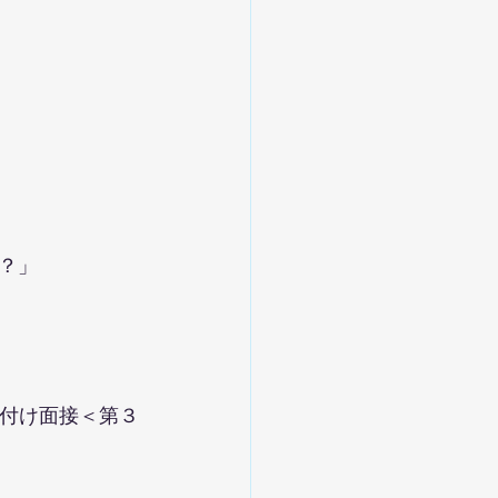
？」
機付け面接＜第３