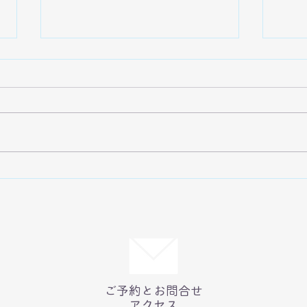
報酬と内発的動機付け 2
報酬
ところで、その後の研究から、内
ちょ
発的動機付けは自己有能感と自己
白か
決定感から構成されていることが
に何
分かりました。 自己有能感と
酬を
は、自分が有能であるという感覚
やら
です。「出来る」と思える、とい
お母
うことです。ヴァイオリンなんて
しま
弾けないけど、触ってみたら音く
くて
らいでるでしょう、と思えたら、
ので
触って...
お...
ご予約とお問合せ
アクセス