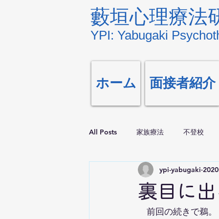
藪垣心理療法
YPI: Yabugaki Psychoth
ホーム
面接者紹介
All Posts
家族療法
不登校
ypi-yabugaki
202
裏目に出
　前回の続きで鵜。