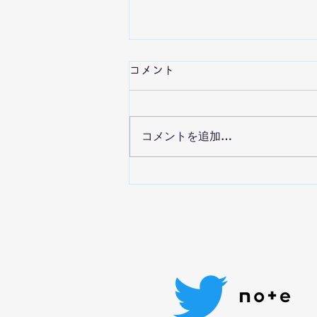
離婚の子どもへの影響：目次
コメント
離婚の子どもへの影響についてま
とめました。 各ページ、３分く
らいで読める分量にしてありま
コメントを追加…
す。 離婚の子どもへの影響（0歳
～18ヵ月）
https://ypiyabugaki.wixsite.com
/ypi-
yabugaki/post/%E9%9B%A2%
E5%A9%9A%E...