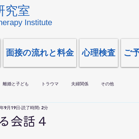
研究室
erapy Institute
面接の流れと料金
心理検査
ご
離婚と子ども
トラウマ
夫婦関係
その他
0年9月19日
読了時間: 2分
る会話 4