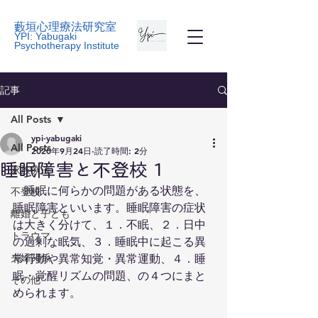
藪垣心理療法研究室
YPI: Yabugaki
Psychotherapy Institute
記事
All Posts
ypi-yabugaki
All Posts
2020年9月24日
読了時間: 2分
睡眠障害と不登校 1
家族療法
　睡眠に何らかの問題がある状態を、
不登校
睡眠障害といいます。睡眠障害の症状
離婚と子ども
は大きく分けて、１．不眠、２．日中
トラウマ
の過剰な眠気、３．睡眠中に起こる異
夫婦関係
常行動や異常知覚・異常運動、４．睡
眠・覚醒リズムの問題、の４つにまと
その他
められます。