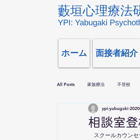
藪垣心理療法
YPI: Yabugaki Psychoth
ホーム
面接者紹介
All Posts
家族療法
不登校
ypi-yabugaki
202
相談室登
　スクールカウンセ