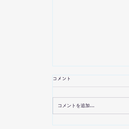
報酬と内発的動機付け 2
コメント
ところで、その後の研究から、内
発的動機付けは自己有能感と自己
決定感から構成されていることが
コメントを追加…
分かりました。 自己有能感と
は、自分が有能であるという感覚
です。「出来る」と思える、とい