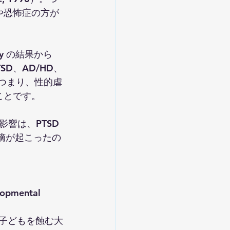
や恐怖症の方が
dy の結果から
D、AD/HD、
）。つまり、性的虐
ことです。
響は、PTSD
う指摘が起こったの
lopmental 
（子どもを蝕む大