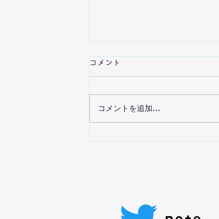
離婚の子どもへの影響：目次
コメント
離婚の子どもへの影響についてま
とめました。 各ページ、３分く
らいで読める分量にしてありま
コメントを追加…
す。 離婚の子どもへの影響（0歳
～18ヵ月）
https://ypiyabugaki.wixsite.com
/ypi-
yabugaki/post/%E9%9B%A2%
E5%A9%9A%E...