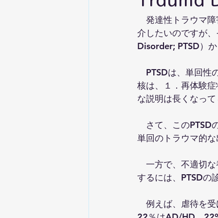
　発達性トラウマ障害（D
介したいのですが、その
Disorder; PT
　PTSDは、単回
核は、１．再体験症
な説明は長くなって
　さて、このPTS
単回のトラウマ的な
　一方で、不適切な
するには、PTSD
　例えば、虐待を受け
22％はAD/HD、22