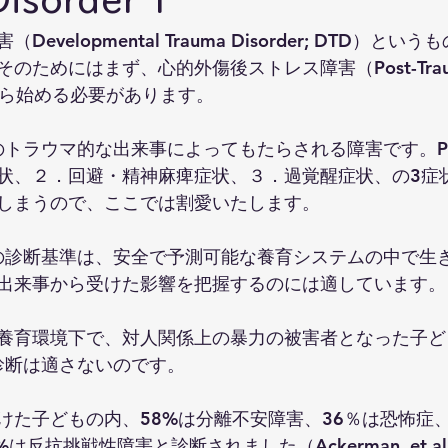
evelopmental Trauma Disorder; DTD）と
ためにはまず、心的外傷後ストレス障害（Post-Traumatic
SD）から始める必要があります。
性のトラウマ的な出来事によってもたらされる障害です。P
状、２．回避・精神麻痺症状、３．過覚醒症状、の3症
しまうので、ここでは割愛いたします。
Dの診断基準は、安全で予測可能な養育システムの中で生
出来事から受けた影響を把握するのには適しています。
養育環境下で、対人関係上の暴力の被害者となった子ど
の診断は適さないのです。
た子どもの内、58%は分離不安障害、36％は恐怖症、3
%は反抗挑戦性障害と診断されました（Ackerman, et al.