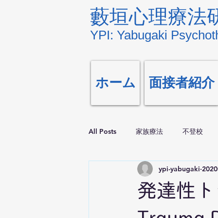
藪垣心理療法
YPI: Yabugaki Psychoth
ホーム
面接者紹介
All Posts
家族療法
不登校
ypi-yabugaki
202
発達性トラ
Trauma D