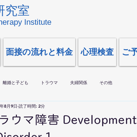
研究室
erapy Institute
面接の流れと料金
心理検査
ご
離婚と子ども
トラウマ
夫婦関係
その他
0年8月9日
読了時間: 2分
ウマ障害 Development
isorder 1