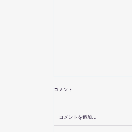
離婚の子どもへの影響：目次
コメント
離婚の子どもへの影響についてま
とめました。 各ページ、３分く
らいで読める分量にしてありま
コメントを追加…
す。 離婚の子どもへの影響（0歳
～18ヵ月）