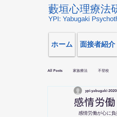
藪垣心理療法
YPI: Yabugaki Psychoth
ホーム
面接者紹介
All Posts
家族療法
不登校
ypi-yabugaki
202
感情労働 em
　感情労働が心に負