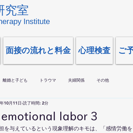
研究室
erapy Institute
面接の流れと料金
心理検査
ご
離婚と子ども
トラウマ
夫婦関係
その他
0年10月11日
読了時間: 2分
otional labor 3
担を与えているという現象理解のキモは、「感情労働を