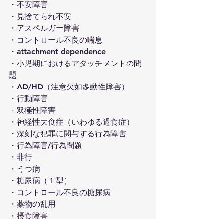
・不安障害
・見捨てられ不安
・アスペルガー障害
・コントロール不良の喘息
・attachment dependence
・小児期におけるアタッチメントの問
題
・AD/HD（注意欠如多動性障害）
・行動障害
・双極性障害
・神経性大食症（いわゆる過食症）
・深刻な犯罪に関与する行為障害
・行為障害/行為問題
・非行
・うつ病
・糖尿病（１型）
・コントロール不良の糖尿病
・薬物の乱用
・摂食障害