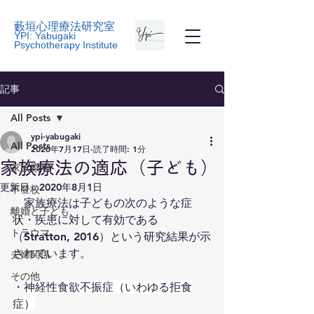
藪垣心理療法研究室
YPI: Yabugaki
Psychotherapy Institute
記事
All Posts
ypi-yabugaki
All Posts
2020年7月17日
読了時間: 1分
家族療法の適応（子ども）
家族療法
更新日：
2020年8月1日
不登校
　家族療法は子どもの次のような症
離婚と子ども
状・疾患に対して有効である
トラウマ
（Stratton, 2016）という研究結果が示
されています。
夫婦関係
その他
・
神経性食欲不振症（いわゆる拒食
症）