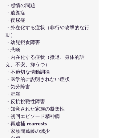
・感情の問題
・遺糞症
・夜尿症
・外在化する症状（非行や攻撃的な行
動）
・幼児摂食障害
・悲嘆
・内在化する症状（撤退、身体的訴
え、不安、抑うつ）
・不適切な情動調律
・医学的に説明されない症状
・気分障害
・肥満
・反抗挑戦性障害
・知覚された家族の凝集性
・初回エピソード精神病
・再逮捕 rearrests
・家族間葛藤の減少