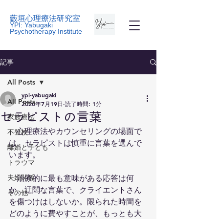
藪垣心理療法研究室
YPI: Yabugaki
Psychotherapy Institute
記事
All Posts
ypi-yabugaki
All Posts
2020年7月19日
読了時間: 1分
セラピストの言葉
家族療法
　心理療法やカウンセリングの場面で
不登校
は、セラピストは慎重に言葉を選んで
離婚と子ども
います。
トラウマ
夫婦関係
　治療的に最も意味がある応答は何
か。迂闊な言葉で、クライエントさん
その他
を傷つけはしないか。限られた時間を
どのように費やすことが、もっとも大