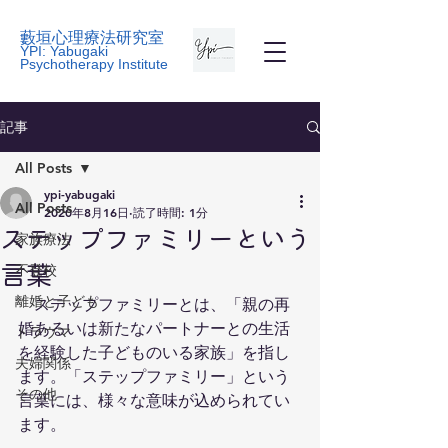
藪垣心理療法研究室
YPI: Yabugaki
Psychotherapy Institute
記事
All Posts
ypi-yabugaki
All Posts
2020年8月16日
読了時間: 1分
ステップファミリーという
家族療法
不登校
言葉
離婚と子ども
　ステップファミリーとは、「親の再
婚あるいは新たなパートナーとの生活
トラウマ
を経験した子どものいる家族」を指し
夫婦関係
ます。「ステップファミリー」という
その他
言葉には、様々な意味が込められてい
ます。